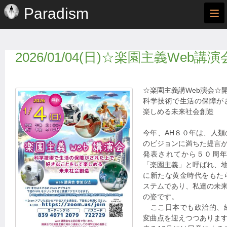
≡
Paradism
2026/01/04(日)☆楽園主義Web講演
☆楽園主義講Web演会☆
科学技術で生活の保障が
楽しめる未来社会創造
今年、AH８０年は、人
のビジョンに満ちた提言
発表されてから５０周
「楽園主義」と呼ばれ、
に新たな黄金時代をもた
ステムであり、私達の未
の姿です。
ここ日本でも政治的、
変曲点を迎えつつありま