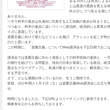
去る10月には民意によ
とは真逆の悪政を変える
向が少しづつ見える様に
ありません。
一方で科学の進歩は生成AIに代表する人工知能の進歩が目まぐる
つつあり、科学の進歩に追いつくべく政治的、経済的にも変革が
イズに直面しています。
楽園主義に向けて新たなビジョンを掲げ、アクションを起こす時
のだと思います。
この時期に、「楽園主義」についてWeb講演会を下記日程でおこ
講演会では楽園主義に向かう道筋としての科学技術の進捗と、一
の移行を妨げている問題点、現在の日本が直面している政治、経
題点をクローズアップし、私達の取るべきビジョン、解決策につ
する予定です。
さて、どんな展開が待っているのか、乞うご期待です。
皆様、ぜひ年明け１月４日（土）は楽園主義Web講演会にお立ち
せ。
時間になりましたら、下記URLよりミーティングに参加できます
御参加を心からお待ちしております。