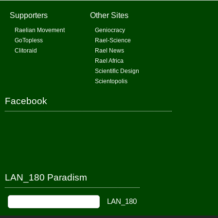
Supporters
Other Sites
Raelian Movement
Geniocracy
GoTopless
Rael-Science
Clitoraid
Rael News
Rael Africa
Scientific Design
Scientopolis
Facebook
LAN_180 Paradism