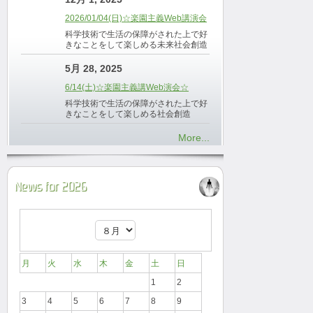
2026/01/04(日)☆楽園主義Web講演会
科学技術で生活の保障がされた上で好
きなことをして楽しめる未来社会創造
5月 28, 2025
6/14(土)☆楽園主義講Web演会☆
科学技術で生活の保障がされた上で好
きなことをして楽しめる社会創造
More...
News for 2026
月
火
水
木
金
土
日
1
2
3
4
5
6
7
8
9