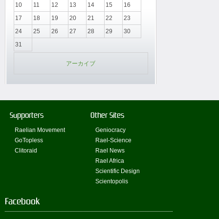
10
11
12
13
14
15
16
17
18
19
20
21
22
23
24
25
26
27
28
29
30
31
アーカイブ
Supporters
Other Sites
Raelian Movement
Geniocracy
GoTopless
Rael-Science
Clitoraid
Rael News
Rael Africa
Scientific Design
Scientopolis
Facebook