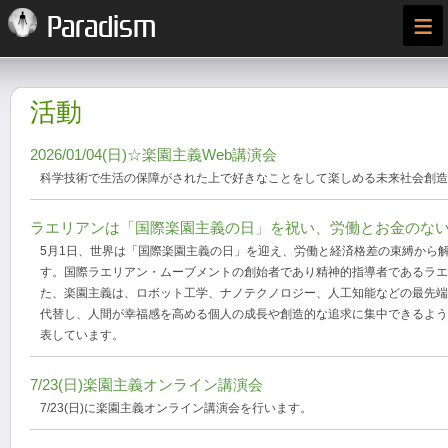
≡
Paradism
活動
2026/01/04(日)☆楽園主義Web講演会
科学技術で生活の保障がされた上で好きなことをして楽しめる未来社会創造
ラエリアンは「国際楽園主義の日」を祝い、労働とお金のな
5月1日、世界は「国際楽園主義の日」を迎え、労働と経済格差の束縛から
す。国際ラエリアン・ムーブメントの創始者であり精神的指導者であるラエル
た、楽園主義は、ロボット工学、ナノテクノロジー、人工知能などの最先端
代替し、人間が幸福感を高める個人の成長や創造的な追求に集中できるよう
表しています。
7/23(日)楽園主義オンライン講演会
7/23(日)に楽園主義オンライン講演会を行います。