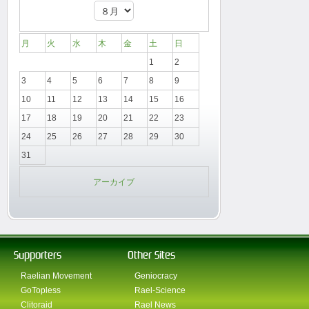
月
火
水
木
金
土
日
1
2
3
4
5
6
7
8
9
10
11
12
13
14
15
16
17
18
19
20
21
22
23
24
25
26
27
28
29
30
31
アーカイブ
Supporters
Other Sites
Raelian Movement
Geniocracy
GoTopless
Rael-Science
Clitoraid
Rael News