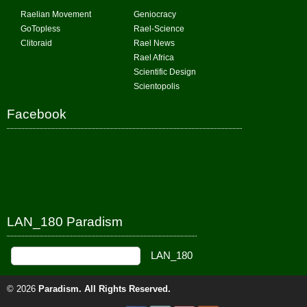
Raelian Movement
Geniocracy
GoTopless
Rael-Science
Clitoraid
Rael News
Rael Africa
Scientific Design
Scientopolis
Facebook
LAN_180 Paradism
© 2026
Paradism
. All Rights Reserved.