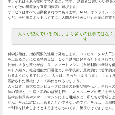
す。それは今ある技術でできることです。 消費者は買いたい物を
ックがその農産物を直接消費者に運びます。
サービスはすべて自動化されつつあります。ATM、オンライン・
など。手術用ロボットもすでに、人間の外科医よりも正確に作業
人々が望んでいるのは、より多くの仕事ではなく
す
科学技術は、指数関数的速度で発達します。コンピュータや人工
を上回ることになる特異点は、１０年以内に起きると予測されて
社会に大きな変化が起こり、スマートマシン（自動制御の機能を
を引き継ぎ、社会機能の円滑化と、科学技術、最終的には哲学的
れるようになるでしょう。 人々は、自分たちよりも賢く、しかも
設計された機械によって奉仕されるでしょう。
人々は皆、巨大なコンピュータに自分の必要な物を伝え、それら
源の管理と、生産・流通の監視を行い、人々のニーズの充足を最
技術的特異点やスマートマシンによる引継ぎに、私たちが賛成し
せん。それは誰にも止めることができないのです。それは、印刷
の到来を阻止しようとするようなものです。後戻りはできません