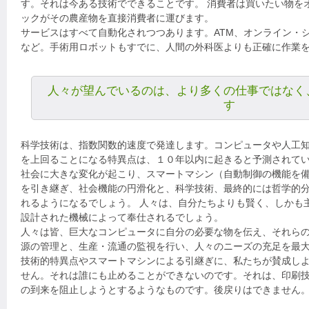
す。それは今ある技術でできることです。 消費者は買いたい物を
ックがその農産物を直接消費者に運びます。
サービスはすべて自動化されつつあります。ATM、オンライン・
など。手術用ロボットもすでに、人間の外科医よりも正確に作業
人々が望んでいるのは、より多くの仕事ではなく
す
科学技術は、指数関数的速度で発達します。コンピュータや人工
を上回ることになる特異点は、１０年以内に起きると予測されて
社会に大きな変化が起こり、スマートマシン（自動制御の機能を
を引き継ぎ、社会機能の円滑化と、科学技術、最終的には哲学的
れるようになるでしょう。 人々は、自分たちよりも賢く、しかも
設計された機械によって奉仕されるでしょう。
人々は皆、巨大なコンピュータに自分の必要な物を伝え、それら
源の管理と、生産・流通の監視を行い、人々のニーズの充足を最
技術的特異点やスマートマシンによる引継ぎに、私たちが賛成し
せん。それは誰にも止めることができないのです。それは、印刷
の到来を阻止しようとするようなものです。後戻りはできません