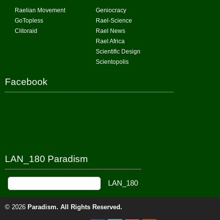
Raelian Movement
Geniocracy
GoTopless
Rael-Science
Clitoraid
Rael News
Rael Africa
Scientific Design
Scientopolis
Facebook
LAN_180 Paradism
© 2026
Paradism
. All Rights Reserved.